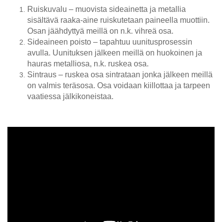
Ruiskuvalu – muovista sideainetta ja metallia
sisältävä raaka-aine ruiskutetaan paineella muottiin.
Osan jäähdyttyä meillä on n.k. vihreä osa.
Sideaineen poisto – tapahtuu uunitusprosessin
avulla. Uunituksen jälkeen meillä on huokoinen ja
hauras metalliosa, n.k. ruskea osa.
Sintraus – ruskea osa sintrataan jonka jälkeen meillä
on valmis teräsosa. Osa voidaan kiillottaa ja tarpeen
vaatiessa jälkikoneistaa.